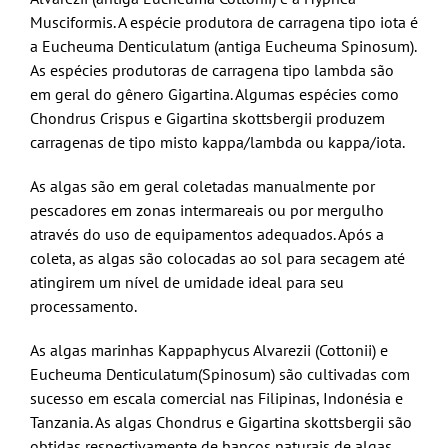
Musciformis. A espécie produtora de carragena tipo iota é
a Eucheuma Denticulatum (antiga Eucheuma Spinosum).
As espécies produtoras de carragena tipo lambda são
em geral do gênero Gigartina. Algumas espécies como
Chondrus Crispus e Gigartina skottsbergii produzem
carragenas de tipo misto kappa/lambda ou kappa/iota.
As algas são em geral coletadas manualmente por
pescadores em zonas intermareais ou por mergulho
através do uso de equipamentos adequados. Após a
coleta, as algas são colocadas ao sol para secagem até
atingirem um nível de umidade ideal para seu
processamento.
As algas marinhas Kappaphycus Alvarezii (Cottonii) e
Eucheuma Denticulatum(Spinosum) são cultivadas com
sucesso em escala comercial nas Filipinas, Indonésia e
Tanzania. As algas Chondrus e Gigartina skottsbergii são
obtidas respectivamente de bancos naturais de algas