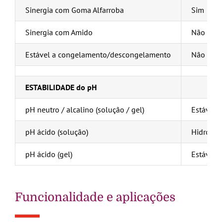
Sinergia com Goma Alfarroba
Sim
Sinergia com Amido
Não
Estável a congelamento/descongelamento
Não
ESTABILIDADE do pH
pH neutro / alcalino (solução / gel)
Estável
pH ácido (solução)
Hidrólis
pH ácido (gel)
Estável
Funcionalidade e aplicações