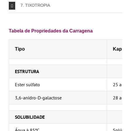
7. TIXOTROPIA
Tabela de Propriedades da Carragena
Tipo
Kappa
ESTRUTURA
Ester sulfato
25 a 30 
3,6-anidro-D-galactose
28 a 35 
SOLUBILIDADE
Água à 85ºC
Solúvel