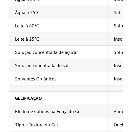
Água à 25ºC
Sal de N
Leite à 80ºC
Solúvel
Leite à 25ºC
Insolúve
Solução concentrada de açúcar
Solúvel 
Solução conentrada de sais
Insolúve
Solventes Orgânicos
Insolúve
GELIFICAÇÃO
Efeito de Cátions na Força do Gel
Aumenta 
Tipo e Textura do Gel
Quebradi