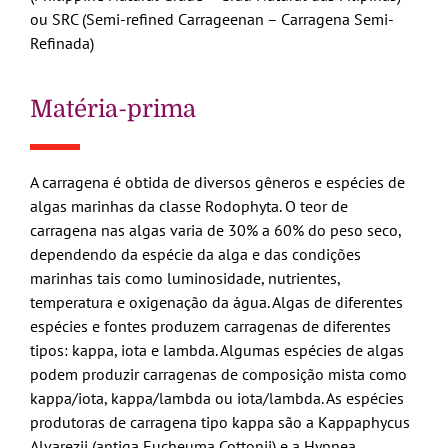
ou SRC (Semi-refined Carrageenan – Carragena Semi-
Refinada)
Matéria-prima
A carragena é obtida de diversos gêneros e espécies de
algas marinhas da classe Rodophyta. O teor de
carragena nas algas varia de 30% a 60% do peso seco,
dependendo da espécie da alga e das condições
marinhas tais como luminosidade, nutrientes,
temperatura e oxigenação da água. Algas de diferentes
espécies e fontes produzem carragenas de diferentes
tipos: kappa, iota e lambda. Algumas espécies de algas
podem produzir carragenas de composição mista como
kappa/iota, kappa/lambda ou iota/lambda. As espécies
produtoras de carragena tipo kappa são a Kappaphycus
Alvarezii (antiga Eucheuma Cottonii) e a Hypnea