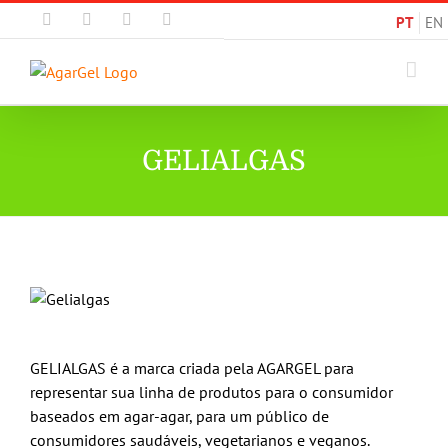
Skip
Email
Instagram
Facebook
LinkedIn
PT
EN
to
content
GELIALGAS
GELIALGAS é a marca criada pela AGARGEL para
representar sua linha de produtos para o consumidor
baseados em agar-agar, para um público de
consumidores saudáveis, vegetarianos e veganos.