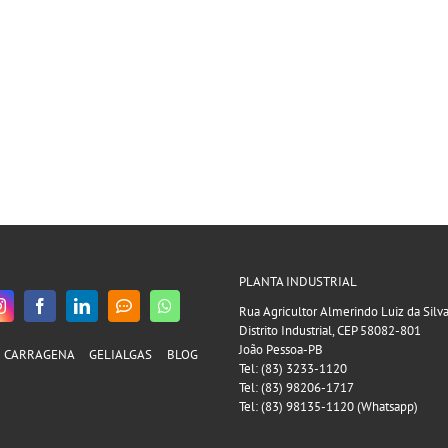
PLANTA INDUSTRIAL
Rua Agricultor Almerindo Luiz da Silv
Distrito Industrial, CEP 58082-801
João Pessoa-PB
CARRAGENA
GELIALGAS
BLOG
Tel: (83) 3233-1120
Tel: (83) 98206-1717
Tel: (83) 98135-1120 (Whatsapp)