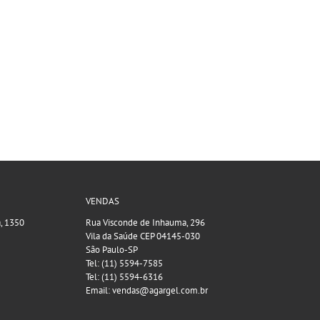
VENDAS
a, 1350
Rua Visconde de Inhauma, 296
Vila da Saúde CEP 04145-030
São Paulo-SP
Tel: (11) 5594-7585
Tel: (11) 5594-6316
Email: vendas@agargel.com.br