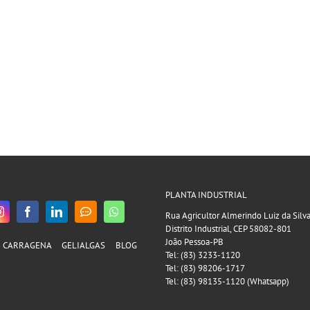
PLANTA INDUSTRIAL
Rua Agricultor Almerindo Luiz da Silv
Distrito Industrial, CEP 58082-801
João Pessoa-PB
CARRAGENA
GELIALGAS
BLOG
Tel: (83) 3233-1120
Tel: (83) 98206-1717
Tel: (83) 98135-1120 (Whatsapp)