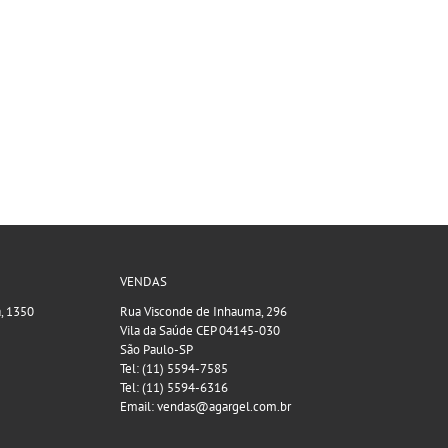
VENDAS
a, 1350
Rua Visconde de Inhauma, 296
Vila da Saúde CEP 04145-030
São Paulo-SP
Tel: (11) 5594-7585
Tel: (11) 5594-6316
Email: vendas@agargel.com.br