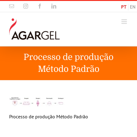
Skip
Email
Instagram
Facebook
LinkedIn
PT
EN
to
content
Processo de produção
Método Padrão
Processo de produção Método Padrão