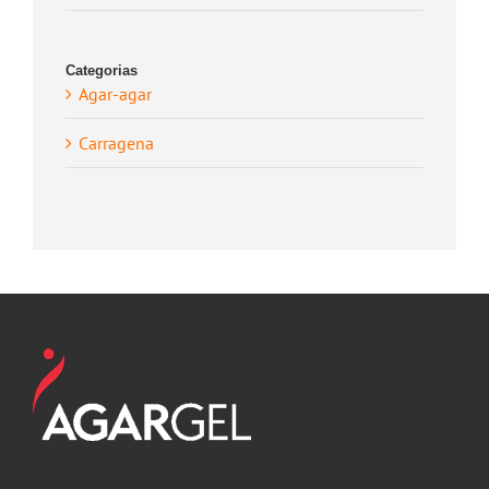
Categorias
Agar-agar
Carragena