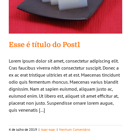
Esse é título do Post1
Lorem ipsum dolor sit amet, consectetur adipiscing elit.
Cras faucibus viverra nibh consectetur suscipit. Donec a
ex ac erat tristique ultricies et at est. Maecenas tincidunt
odio quis fermentum rhoncus. Maecenas varius blandit
dignissim. Nam at sapien euismod, aliquam justo ac,
euismod enim. Ut libero est, aliquet sit amet efficitur at,
placerat non justo. Suspendisse ornare lorem augue,
quis venenatis [...]
4 de julho de 2019
|
Agar-agar
|
Nenhum Comentário