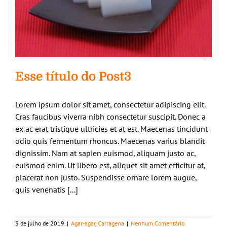
Esse título do Post3
Lorem ipsum dolor sit amet, consectetur adipiscing elit.
Cras faucibus viverra nibh consectetur suscipit. Donec a
ex ac erat tristique ultricies et at est. Maecenas tincidunt
odio quis fermentum rhoncus. Maecenas varius blandit
dignissim. Nam at sapien euismod, aliquam justo ac,
euismod enim. Ut libero est, aliquet sit amet efficitur at,
placerat non justo. Suspendisse ornare lorem augue,
quis venenatis [...]
3 de julho de 2019
|
Agar-agar
,
Carragena
|
Nenhum Comentário