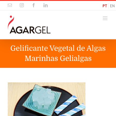
Skip
Email
Instagram
Facebook
LinkedIn
PT
EN
to
content
Gelificante Vegetal de Algas
Marinhas Gelialgas