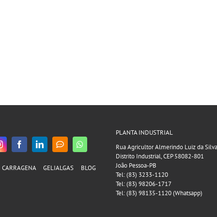
PLANTA INDUSTRIAL
Rua Agricultor Almerindo Luiz da Silv
Distrito Industrial, CEP 58082-801
João Pessoa-PB
CARRAGENA
GELIALGAS
BLOG
Tel: (83) 3233-1120
Tel: (83) 98206-1717
Tel: (83) 98135-1120 (Whatsapp)